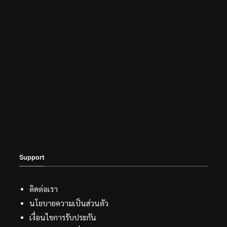
Support
ติดต่อเรา
นโยบายความเป็นส่วนตัว
เงื่อนไขการรับประกัน