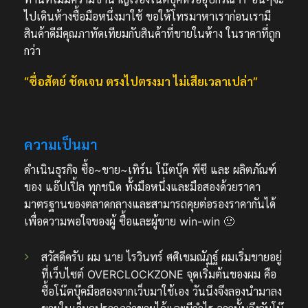
ไปเดินห้างซื้อมือหนึ่งมาใช้ ขอให้โทรมาหาเราก่อนเรามี
สินค้าดีมีคุณภาทัดเทียมกับสินค้าที่ขายในห้าง ในราคาที่ถูก
กว่า
“ซื่อสัตย์ ชัดเจน ตรงไปตรงมา ไม่เสียเวลาเปล่า”
ความเป็นมา
ดำเนินธุรกิจ ซื้อ~ขาย~เทิร์น โน๊ตบุ๊ค พีซี และ ผลิตภัณฑ์
ของ แอ๊ปเปิ้ล ทุกชนิด ทั้งมือหนึ่งและมือสองด้วยราคา
มาตรฐานของตลาดกลางและสามารถคุยต่อรองราคากันได้
เพื่อความพอใจของผู้ ซื้อและผู้ขาย win-win 🙂
สวัสดีครับ ผม นาย ไรวินทร์ ศศิเขมณัฏฐ์ ผมเริ่มขายอยู่
ที่เว็บไซต์ OVERCLOCKZONE จุดเริ่มต้นของผม คือ
ซื้อโน๊ตบุ๊คมือสองจากเว็บมาใช้เอง วันนึงจึงลองนำมาลง