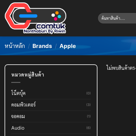
Skip
to
ค้นหา:
content
หน้าหลัก
/
Brands
/
Apple
ไม่พบสินค้าตรง
หมวดหมู่สินค้า
โน็ตบุ้ค
(0)
คอมพิวเตอร์
(3)
จอคอม
(1)
Audio
(6)