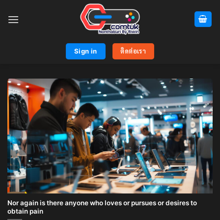
Skip
to
content
Sign in
ติดต่อเรา
Nor again is there anyone who loves or pursues or desires to
obtain pain