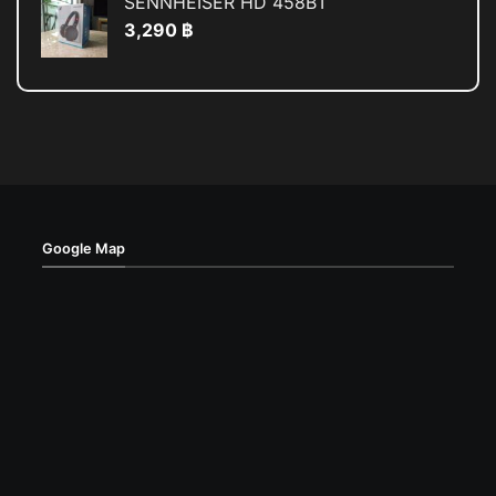
SENNHEISER HD 458BT
3,290
฿
Google Map