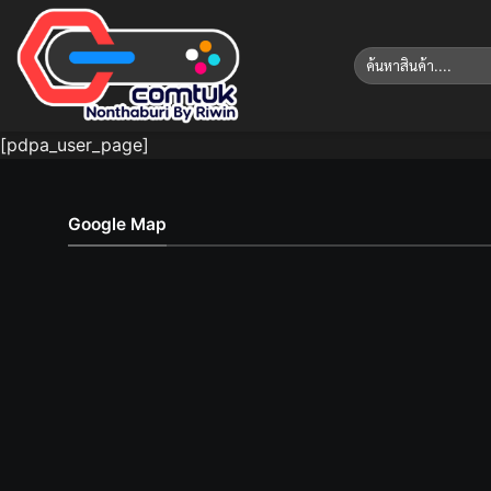
Skip
to
ค้นหา:
content
[pdpa_user_page]
Google Map